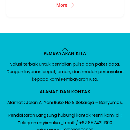
More
Back
PEMBAYARAN KITA
To
Top
Solusi terbaik untuk pemblian pulsa dan paket data.
Dengan layanan cepat, aman, dan mudah percayakan
kepada kami Pembayaran Kita.
ALAMAT DAN KONTAK
Alamat : Jalan A. Yani Ruko No 9 Sokaraja – Banyumas.
Pendaftaran Langsung hubungi kontak resmi kami di :
Telegram = @mulyo_tronik / +62 85742111300